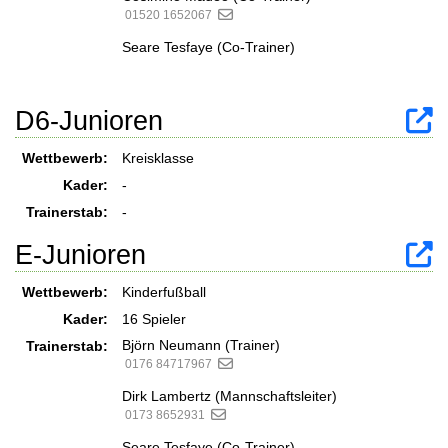
01520 1652067
Seare Tesfaye (Co-Trainer)
D6-Junioren
Wettbewerb:
Kreisklasse
Kader:
-
Trainerstab:
-
E-Junioren
Wettbewerb:
Kinderfußball
Kader:
16 Spieler
Björn Neumann (Trainer)
Trainerstab:
0176 84717967
Dirk Lambertz (Mannschaftsleiter)
0173 8652931
Seare Tesfaye (Co-Trainer)