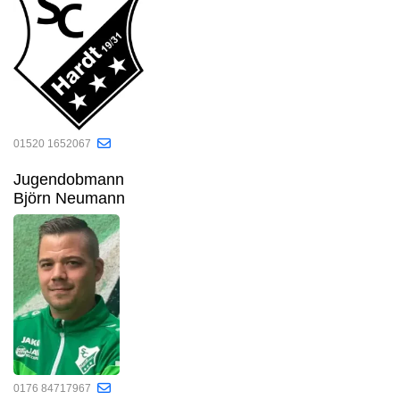
01520 1652067
Jugendobmann
Björn Neumann
0176 84717967