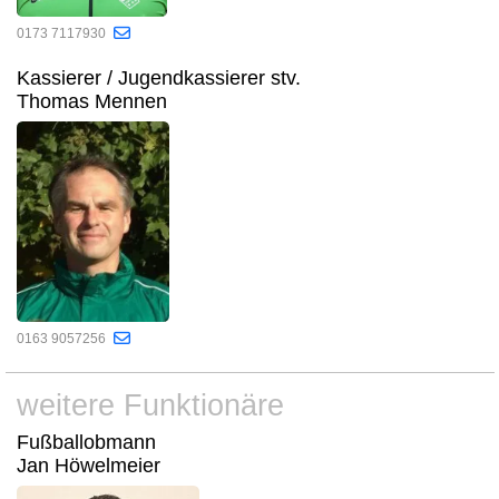
0173 7117930
Kassierer / Jugendkassierer stv.
Thomas Mennen
0163 9057256
weitere Funktionäre
Fußballobmann
Jan Höwelmeier