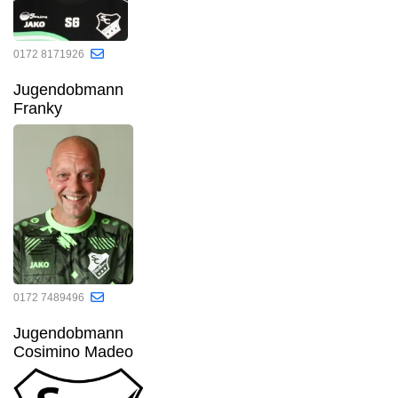
0172 8171926
Jugendobmann
Franky
0172 7489496
Jugendobmann
Cosimino Madeo