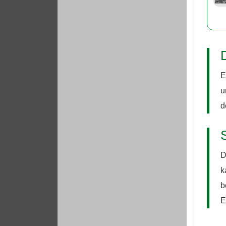
E
u
d
D
k
b
E