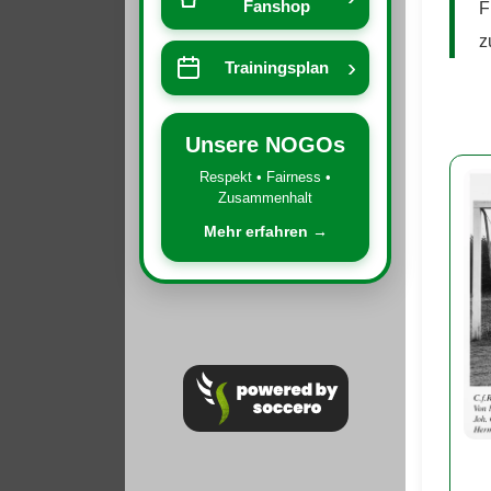
Fanshop
F
z
›
Trainingsplan
Unsere NOGOs
Respekt • Fairness •
Zusammenhalt
Mehr erfahren →