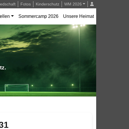
iedschaft
Fotos
Kinderschutz
WM 2026
ellen
Sommercamp 2026
Unsere Heimat
tz.
31