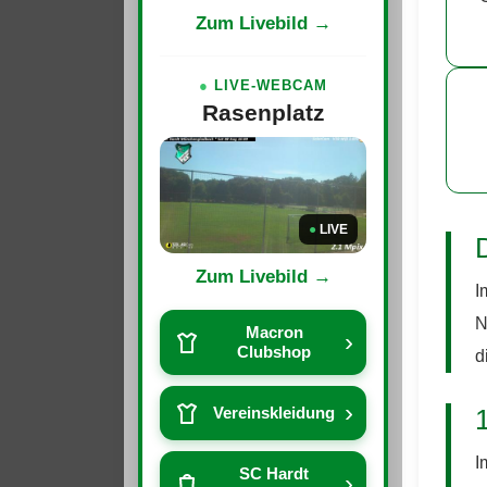
Zum Livebild →
●
LIVE-WEBCAM
Rasenplatz
●
LIVE
Zum Livebild →
I
N
Macron
›
Clubshop
d
›
Vereinskleidung
I
SC Hardt
›