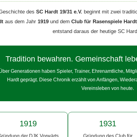
Geschichte des
SC Hardt 19/31 e.V.
beginnt mit zwei tradit
dt
aus dem Jahr
1919
und dem
Club für Rasenspiele Hardt
entstand daraus der heutige SC Hard
Tradition bewahren. Gemeinschaft lebe
Über Generationen haben Spieler, Trainer, Ehrenamtliche, Mitgl
Hardt geprägt. Diese Chronik erzählt von Anfängen, Wiede
Vereinsleben von heute.
1919
1931
Gründung der DJK Vorwärts
Gründung des Club für