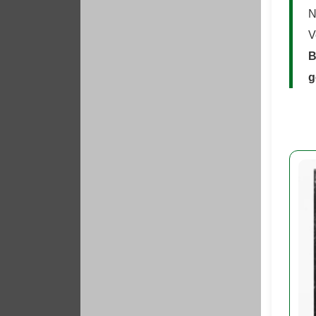
N
V
B
g