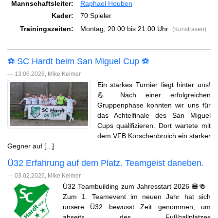
Mannschaftsleiter:
Raphael Houben
Kader:
70 Spieler
Trainingszeiten:
Montag, 20.00 bis 21.00 Uhr
(Kunstrasen)
⚽️ SC Hardt beim San Miguel Cup ⚽️
— 13.06.2026, Mike Keimer
Ein starkes Turnier liegt hinter uns!
💪 Nach einer erfolgreichen
Gruppenphase konnten wir uns für
das Achtelfinale des San Miguel
Cups qualifizieren. Dort wartete mit
dem VFB Korschenbroich ein starker
Gegner auf [...]
Ü32 Erfahrung auf dem Platz. Teamgeist daneben.
— 03.02.2026, Mike Keimer
Ü32 Teambuilding zum Jahresstart 2026 🍔🍻
Zum 1. Teamevent im neuen Jahr hat sich
unsere Ü32 bewusst Zeit genommen, um
abseits des Fußballplatzes