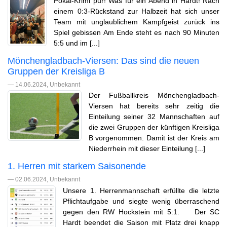
Pokal-Krimi pur! Was für ein Abend in Hardt! Nach
einem 0:3-Rückstand zur Halbzeit hat sich unser
Team mit unglaublichem Kampfgeist zurück ins
Spiel gebissen Am Ende steht es nach 90 Minuten
5:5 und im [...]
Mönchengladbach-Viersen: Das sind die neuen
Gruppen der Kreisliga B
— 14.06.2024, Unbekannt
Der Fußballkreis Mönchengladbach-
Viersen hat bereits sehr zeitig die
Einteilung seiner 32 Mannschaften auf
die zwei Gruppen der künftigen Kreisliga
B vorgenommen. Damit ist der Kreis am
Niederrhein mit dieser Einteilung [...]
1. Herren mit starkem Saisonende
— 02.06.2024, Unbekannt
Unsere 1. Herrenmannschaft erfüllte die letzte
Pflichtaufgabe und siegte wenig überraschend
gegen den RW Hockstein mit 5:1. Der SC
Hardt beendet die Saison mit Platz drei knapp