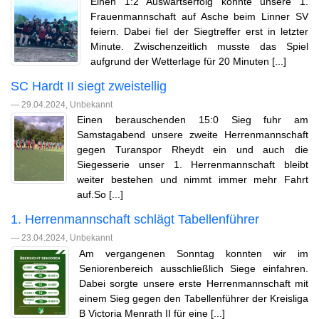
Einen 1:2 Auswärtserfolg konnte unsere 1.
Frauenmannschaft auf Asche beim Linner SV
feiern. Dabei fiel der Siegtreffer erst in letzter
Minute. Zwischenzeitlich musste das Spiel
aufgrund der Wetterlage für 20 Minuten [...]
SC Hardt II siegt zweistellig
— 29.04.2024, Unbekannt
Einen berauschenden 15:0 Sieg fuhr am
Samstagabend unsere zweite Herrenmannschaft
gegen Turanspor Rheydt ein und auch die
Siegesserie unser 1. Herrenmannschaft bleibt
weiter bestehen und nimmt immer mehr Fahrt
auf.So [...]
1. Herrenmannschaft schlägt Tabellenführer
— 23.04.2024, Unbekannt
Am vergangenen Sonntag konnten wir im
Seniorenbereich ausschließlich Siege einfahren.
Dabei sorgte unsere erste Herrenmannschaft mit
einem Sieg gegen den Tabellenführer der Kreisliga
B Victoria Menrath II für eine [...]