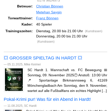
0178 9824573
Betreuer:
Christian Bönnen
Metehan Saygin
Torwarttrainer:
Franz Bönnen
Kader:
40 Spieler
Trainingszeiten:
Dienstag, 20.00 bis 21.00 Uhr
(Kunstrasen)
Donnerstag, 20.00 bis 21.00 Uhr
(Kunstrasen)
💥 GROSSER SPIELTAG IN HARDT 💥
— 05.11.2025, Mike Keimer
SC Hardt 1. Mannschaft vs. FC Bewegung 📅
Sonntag, 09. November 2025🕐 Anstoß: 13:00 Uhr
📍 Sportanlage Birkmannsweg 6, 41169
Mönchengladbach Am Sonntag, den 9. November,
wartet auf alle Fußballfans ein echtes Highlight [...]
Pokal-Krimi pur! Was für ein Abend in Hardt!
— 11.08.2025, SC Hardt