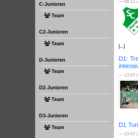
— 08.12.
C-Junioren
Team
C2-Junioren
Team
[...]
D1: Tr
D-Junioren
intens
Team
— 13.07.
D2-Junioren
Team
D3-Junioren
D1 Tur
Team
— 13.07.