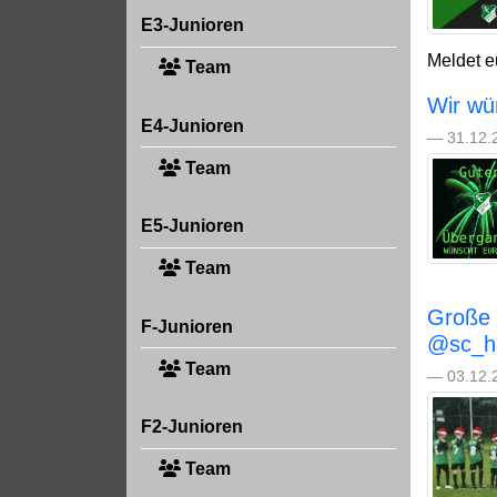
E3-Junioren
Meldet e
Team
Wir wü
E4-Junioren
— 31.12.2
Team
E5-Junioren
Team
Große 
F-Junioren
@sc_ha
Team
— 03.12.2
F2-Junioren
Team