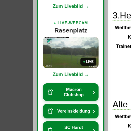
Zum Livebild →
3.He
●
LIVE-WEBCAM
Wettbe
Rasenplatz
K
Traine
●
LIVE
Zum Livebild →
Macron
›
Clubshop
Alte
›
Vereinskleidung
Wettbe
K
SC Hardt
›