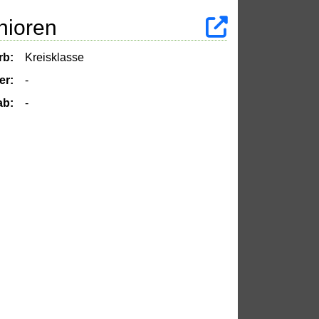
nioren
rb:
Kreisklasse
er:
-
ab:
-