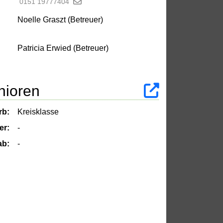
0151 19777404
Noelle Graszt (Betreuer)
Patricia Erwied (Betreuer)
nioren
rb:
Kreisklasse
er:
-
ab:
-