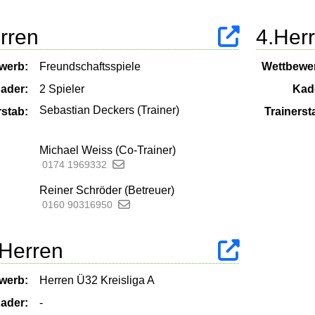
rren
4.Her
werb:
Freundschaftsspiele
Wettbewe
ader:
2 Spieler
Kad
Sebastian Deckers (Trainer)
rstab:
Trainerst
Michael Weiss (Co-Trainer)
0174 1969332
Reiner Schröder (Betreuer)
0160 90316950
 Herren
werb:
Herren Ü32 Kreisliga A
ader:
-