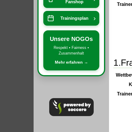
Fanshop
Traine
›
Trainingsplan
Unsere NOGOs
Respekt • Fairness •
Zusammenhalt
1.Fr
Mehr erfahren →
Wettbe
K
Traine