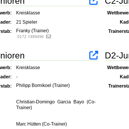
nioren
C2-Ju
werb:
Kreisklasse
Wettbewe
ader:
21 Spieler
Kad
Franky (Trainer)
rstab:
Trainerst
0172 7489496
nioren
D2-Ju
werb:
Kreisklasse
Wettbewe
ader:
-
Kad
Philipp Bornikoel (Trainer)
rstab:
Trainerst
Christian-Domingo Garcia Bayo (Co-
Trainer)
Marc Hütten (Co-Trainer)