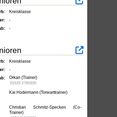
nioren
rb:
Kreisklasse
er:
-
ab:
-
nioren
rb:
Kreisklasse
er:
-
Orkan (Trainer)
ab:
01525 2780335
Kai Hodermann (Torwarttrainer)
Christian Schmitz-Specken (Co-
Trainer)