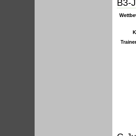
B3-J
Wettbe
K
Traine