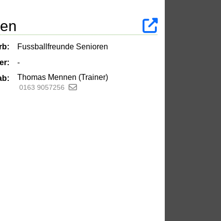
ren
rb:
Fussballfreunde Senioren
er:
-
Thomas Mennen (Trainer)
ab:
0163 9057256