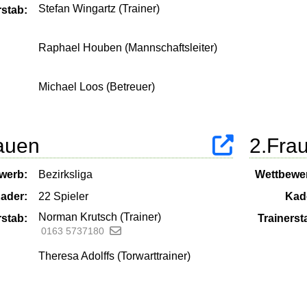
Stefan Wingartz (Trainer)
rstab:
Raphael Houben (Mannschaftsleiter)
Michael Loos (Betreuer)
auen
2.Fra
werb:
Bezirksliga
Wettbewe
ader:
22 Spieler
Kad
Norman Krutsch (Trainer)
rstab:
Trainerst
0163 5737180
Theresa Adolffs (Torwarttrainer)