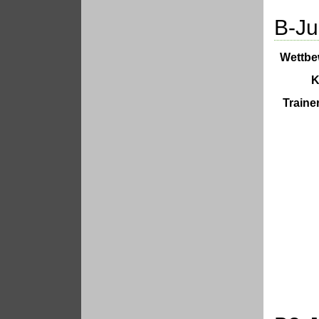
B-Ju
Wettbe
K
Traine