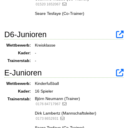
01520 1652067
Seare Tesfaye (Co-Trainer)
D6-Junioren
Wettbewerb:
Kreisklasse
Kader:
-
Trainerstab:
-
E-Junioren
Wettbewerb:
Kinderfußball
Kader:
16 Spieler
Björn Neumann (Trainer)
Trainerstab:
0176 84717967
Dirk Lambertz (Mannschaftsleiter)
0173 8652931
Seare Tesfaye (Co-Trainer)