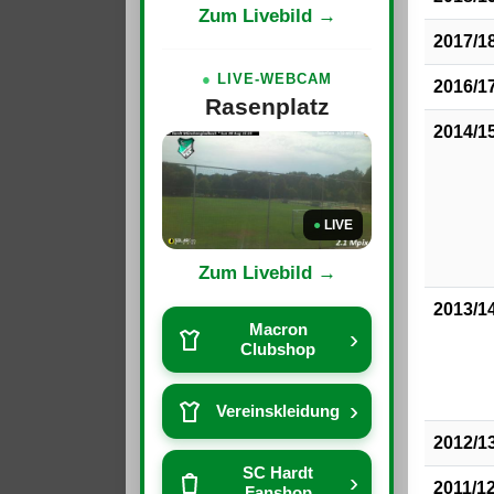
Zum Livebild →
2017/1
●
LIVE-WEBCAM
2016/1
Rasenplatz
2014/1
●
LIVE
Zum Livebild →
2013/1
Macron
›
Clubshop
›
Vereinskleidung
2012/1
SC Hardt
›
2011/1
Fanshop