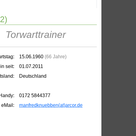
2)
Torwarttrainer
rtstag:
15.06.1960
(66 Jahre)
in seit:
01.07.2011
tsland:
Deutschland
andy:
0172 5844377
eMail:
manfredknuebben(at)arcor.de