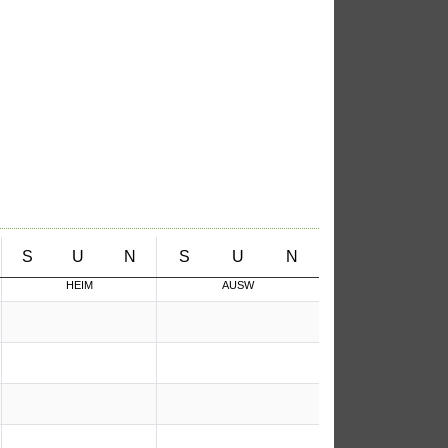
S
U
N
S
U
N
HEIM
AUSW