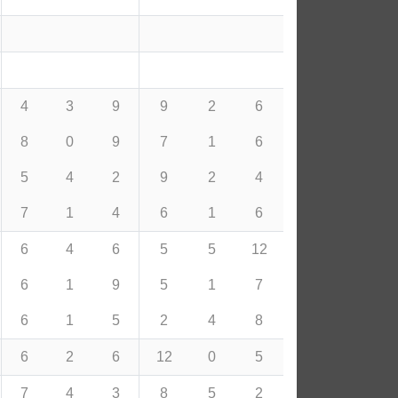
4
3
9
9
2
6
8
0
9
7
1
6
5
4
2
9
2
4
7
1
4
6
1
6
6
4
6
5
5
12
6
1
9
5
1
7
6
1
5
2
4
8
6
2
6
12
0
5
7
4
3
8
5
2