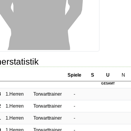
erstatistik
Sp
iele
S
U
N
GESAMT
3
1.Herren
Torwarttrainer
-
2
1.Herren
Torwarttrainer
-
1
1.Herren
Torwarttrainer
-
9
1.Herren
Torwarttrainer
-