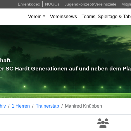
Ehrenkodex
NOGOs
Jugendkonzept/Vereinsziele
Mitgl
Verein
Vereinsnews
Teams, Spieltage & Tab
haft.
der SC Hardt Generationen auf und neben dem Pla
hiv
1.Herren
Trainerstab
Manfred Knübben