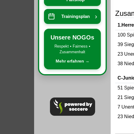
Zusa
›
Trainingsplan
1.Herr
100 Spi
Unsere NOGOs
39 Sie
Respekt • Fairness •
Zusammenhalt
23 Une
Mehr erfahren →
38 Nied
C-Juni
51 Spie
21 Sie
7 Unen
23 Nied