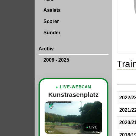
Assists
Scorer
Sünder
Archiv
2008 - 2025
Train
●
LIVE-WEBCAM
Kunstrasenplatz
2022/2
2021/2
2020/2
●
LIVE
2018/1