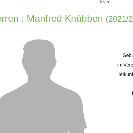
Team
rren :
Manfred Knübben
(2021/2
Gebu
im Vere
Herkunf
H