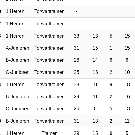
8
1.Herren
Torwarttrainer
-
7
1.Herren
Torwarttrainer
-
5
1.Herren
Torwarttrainer
33
13
5
15
A-Junioren
Torwarttrainer
31
15
1
15
B-Junioren
Torwarttrainer
26
14
6
6
C-Junioren
Torwarttrainer
25
13
2
10
4
1.Herren
Torwarttrainer
38
11
9
18
B-Junioren
Torwarttrainer
29
11
2
16
C-Junioren
Torwarttrainer
26
8
5
13
3
B-Junioren
Torwarttrainer
31
18
2
11
2
1.Herren
Trainer
29
15
9
5