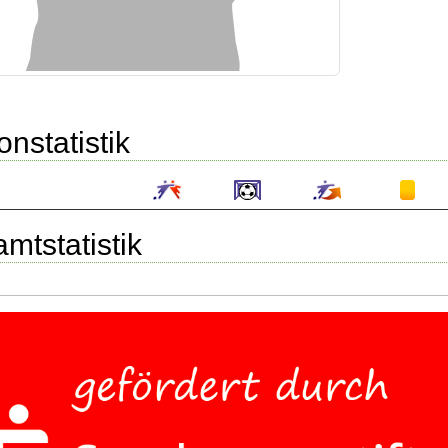
onstatistik
mtstatistik