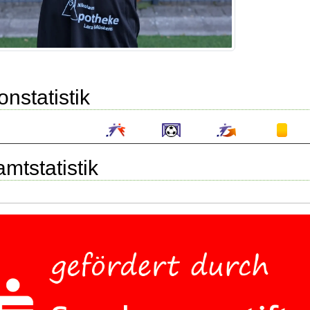
onstatistik
mtstatistik