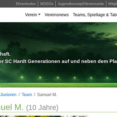
Ehrenkodex
NOGOs
Jugendkonzept/Vereinsziele
Mitgl
Verein
Vereinsnews
Teams, Spieltage & Tab
haft.
der SC Hardt Generationen auf und neben dem Pla
Junioren
Team
Samuel M.
uel M.
(10 Jahre)