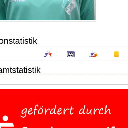
onstatistik
mtstatistik