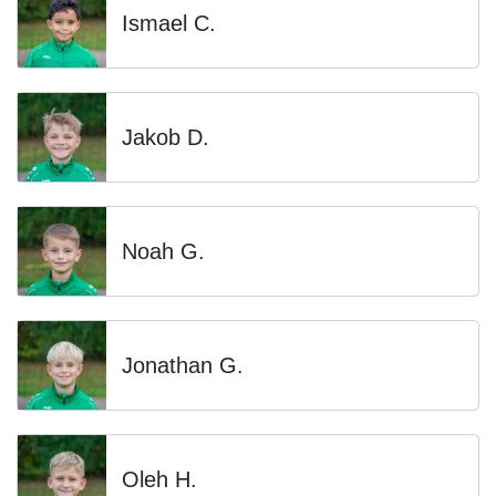
Ismael C.
Jakob D.
Noah G.
Jonathan G.
Oleh H.