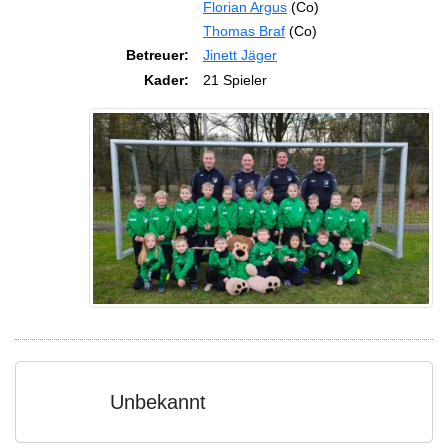
Florian Argus
(Co)
Thomas Braf
(Co)
Betreuer:
Jinett Jäger
Kader:
21 Spieler
Unbekannt