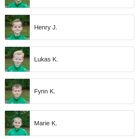
Henry J.
Lukas K.
Fynn K.
Marie K.