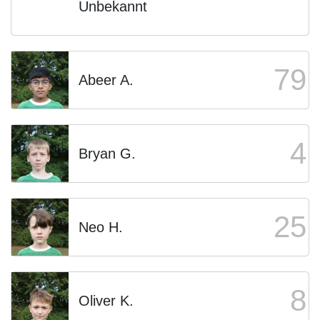
Unbekannt
79
Abeer A.
4
Bryan G.
25
Neo H.
8
Oliver K.