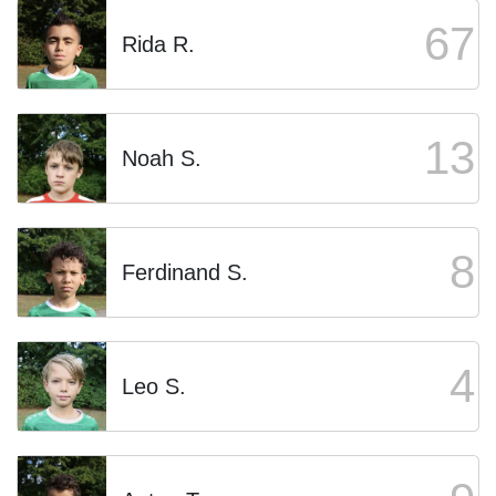
67
Rida R.
13
Noah S.
8
Ferdinand S.
4
Leo S.