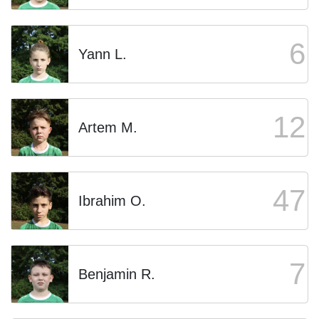
6
Yann L.
12
Artem M.
47
Ibrahim O.
7
Benjamin R.