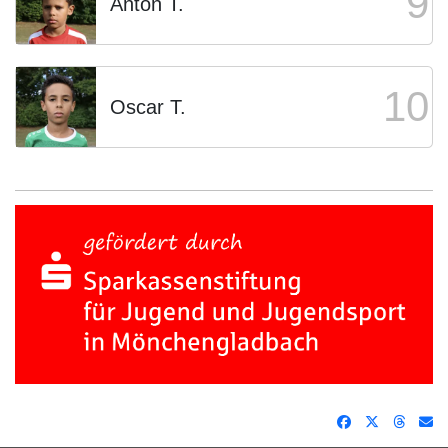
9
Anton T.
10
Oscar T.