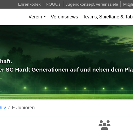
Ehrenkodex
NOGOs
Jugendkonzept/Vereinsziele
Mitgl
Verein
Vereinsnews
Teams, Spieltage & Tab
haft.
der SC Hardt Generationen auf und neben dem Pla
hiv
F-Junioren