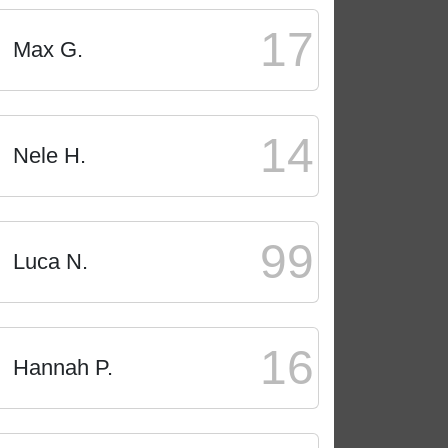
17
Max G.
14
Nele H.
99
Luca N.
16
Hannah P.