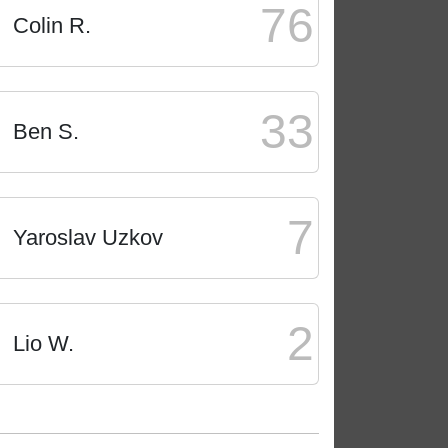
76
Colin R.
33
Ben S.
7
Yaroslav Uzkov
2
Lio W.