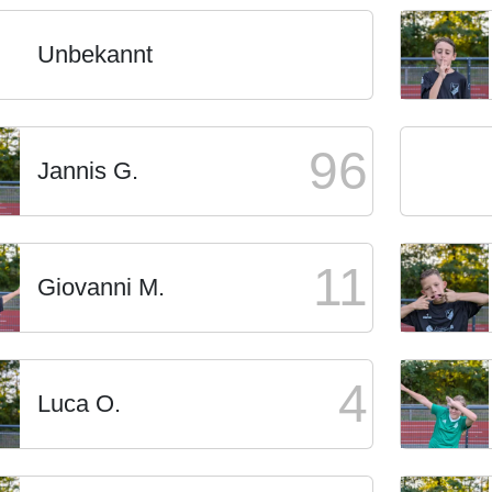
Unbekannt
96
Jannis G.
11
Giovanni M.
4
Luca O.