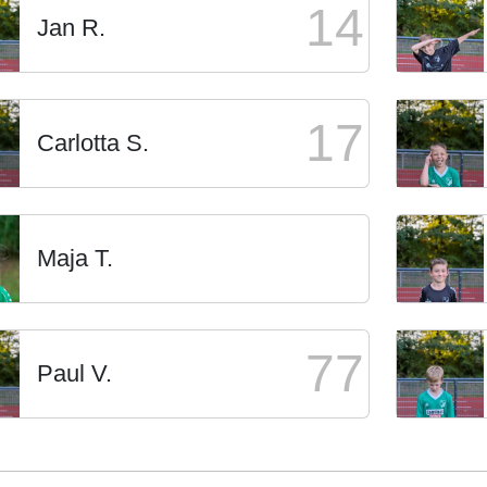
14
Jan R.
17
Carlotta S.
Maja T.
77
Paul V.