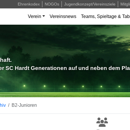
Ehrenkodex
NOGOs
Jugendkonzept/Vereinsziele
Mitgl
Verein
Vereinsnews
Teams, Spieltage & Tab
haft.
der SC Hardt Generationen auf und neben dem Pla
hiv
B2-Junioren