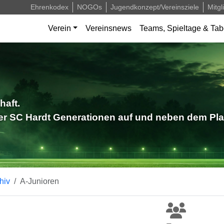
Ehrenkodex
NOGOs
Jugendkonzept/Vereinsziele
Mitgl
Verein
Vereinsnews
Teams, Spieltage & Tab
haft.
der SC Hardt Generationen auf und neben dem Pla
hiv
A-Junioren