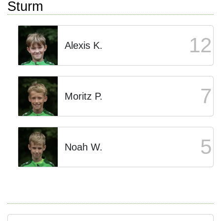
Sturm
12
Alexis K.
7
Moritz P.
5
Noah W.