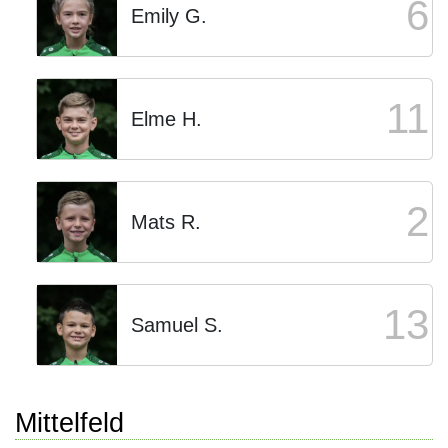
6
Emily G.
11
Elme H.
2
Mats R.
13
Samuel S.
Mittelfeld