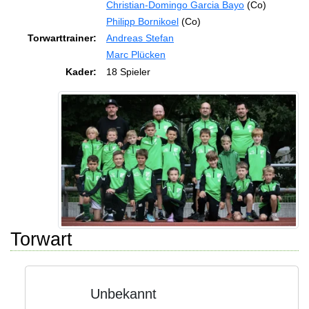
Christian-Domingo Garcia Bayo
(Co)
Philipp Bornikoel
(Co)
Torwarttrainer:
Andreas Stefan
Marc Plücken
Kader:
18 Spieler
Torwart
Unbekannt