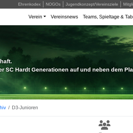
Ehrenkodex
NOGOs
Jugendkonzept/Vereinsziele
Mitgl
Verein
Vereinsnews
Teams, Spieltage & Tab
haft.
der SC Hardt Generationen auf und neben dem Pla
hiv
D3-Junioren