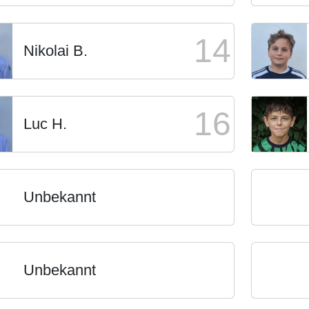
14
Nikolai B.
16
Luc H.
Unbekannt
Unbekannt