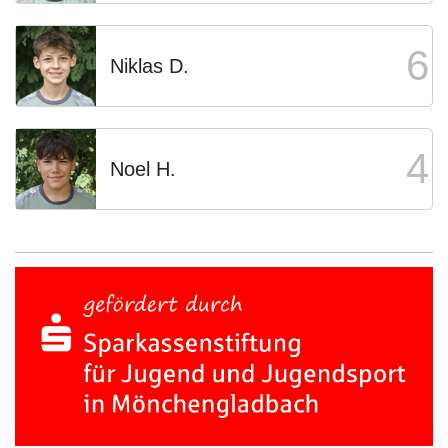
6
Niklas D.
4
Noel H.