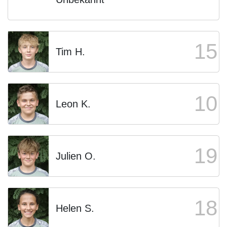
15
Tim H.
10
Leon K.
19
Julien O.
18
Helen S.