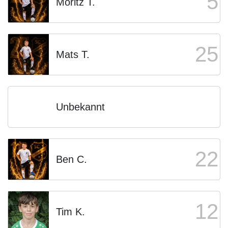
5
Moritz T.
25
Mats T.
Unbekannt
22
Ben C.
12
Tim K.