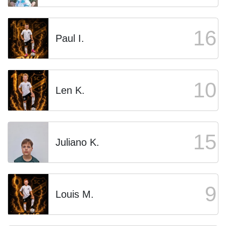
16
Paul I.
10
Len K.
15
Juliano K.
9
Louis M.