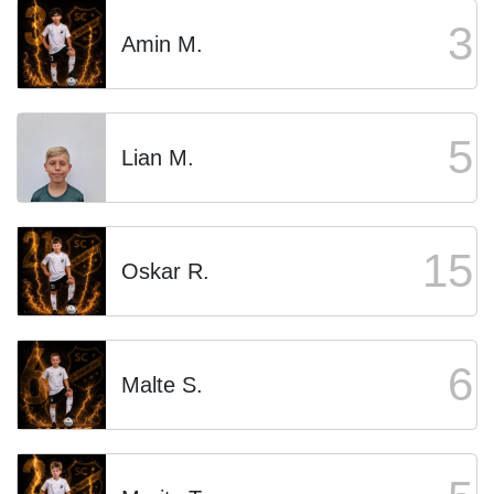
3
Amin M.
5
Lian M.
15
Oskar R.
6
Malte S.