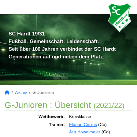
SC Hardt 19/31
Fußball. Gemeinschaft. Leidenschaft.
Seit über 100 Jahren verbindet der SC Hardt
Generationen auf und neben dem Platz.
Archiv
G-Junioren
G-Junioren :
Übersicht
(2021/22)
Wettbewerb:
Kreisklasse
Trainer:
Florian Corres
(Co)
Jan Höwelmeier
(Co)