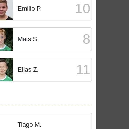
10
Emilio P.
8
Mats S.
11
Elias Z.
Tiago M.