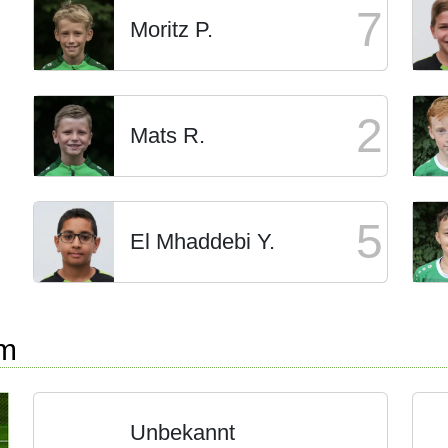
7
Moritz P.
2
Mats R.
5
El Mhaddebi Y.
rm
Unbekannt