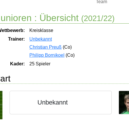
Team
unioren :
Übersicht
(2021/22)
ettbewerb:
Kreisklasse
Trainer:
Unbekannt
Christian Preuß
(Co)
Philipp Bornikoel
(Co)
Kader:
25 Spieler
art
Unbekannt