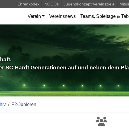
Ehrenkodex
NOGOs
Jugendkonzept/Vereinsziele
Mitgl
Verein
Vereinsnews
Teams, Spieltage & Tab
haft.
der SC Hardt Generationen auf und neben dem Pla
hiv
F2-Junioren