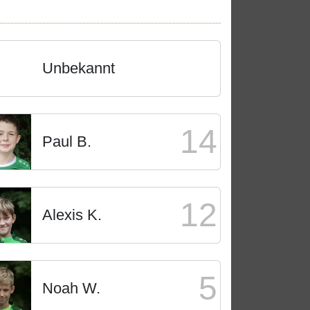
Unbekannt
14
Paul B.
12
Alexis K.
5
Noah W.