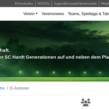
Ehrenkodex
NOGOs
Jugendkonzept/Vereinsziele
Mitgl
Verein
Vereinsnews
Teams, Spieltage & Tab
haft.
der SC Hardt Generationen auf und neben dem Pla
hiv
D-Junioren