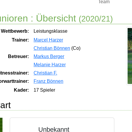
Team
nioren :
Übersicht
(2020/21)
Wettbewerb:
Leistungsklasse
Trainer:
Marcel Harzer
Christian Bönnen
(Co)
Betreuer:
Markus Berger
Melanie Harzer
itnesstrainer:
Christian F.
orwarttrainer:
Franz Bönnen
Kader:
17 Spieler
art
Unbekannt