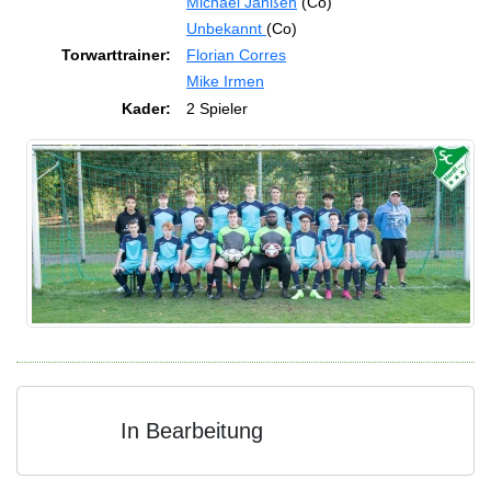
Michael Janßen
(Co)
Unbekannt
(Co)
Torwarttrainer:
Florian Corres
Mike Irmen
Kader:
2 Spieler
In Bearbeitung