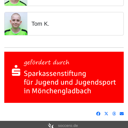
Tom K.
soccero.de