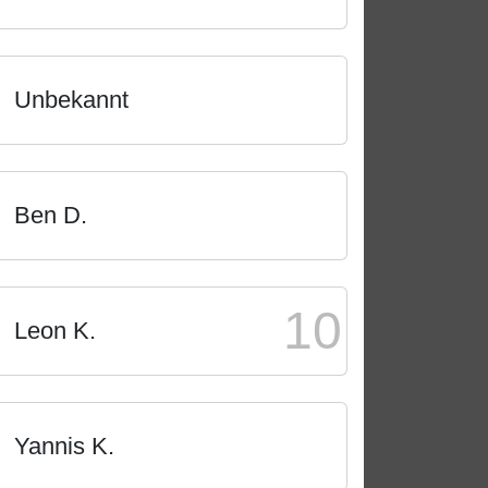
Unbekannt
Ben D.
10
Leon K.
Yannis K.