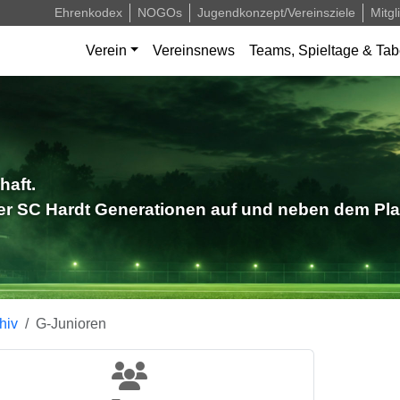
Ehrenkodex
NOGOs
Jugendkonzept/Vereinsziele
Mitgl
Verein
Vereinsnews
Teams, Spieltage & Tab
haft.
der SC Hardt Generationen auf und neben dem Pla
hiv
G-Junioren