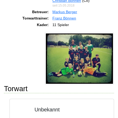
Christian Bönnen
(Co)
seit 15.05.2018
Betreuer:
Markus Berger
Torwarttrainer:
Franz Bönnen
Kader:
11 Spieler
Torwart
Unbekannt