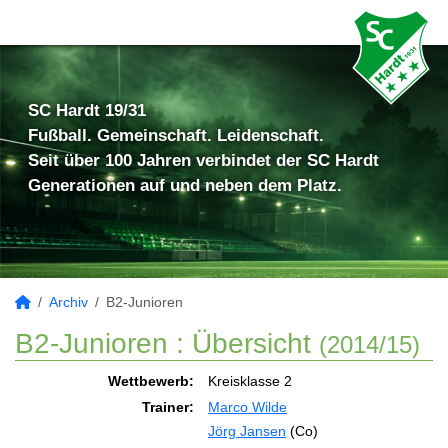
SC Hardt 19/31
Fußball. Gemeinschaft. Leidenschaft.
Seit über 100 Jahren verbindet der SC Hardt
Generationen auf und neben dem Platz.
Archiv
B2-Junioren
B2-Junioren :
Übersicht
(2014/15)
Wettbewerb:
Kreisklasse 2
Trainer:
Marco Wilde
Jörg Jansen
(Co)