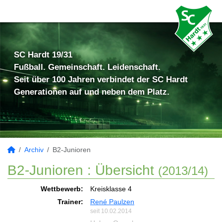
SC Hardt 19/31
Fußball. Gemeinschaft. Leidenschaft.
Seit über 100 Jahren verbindet der SC Hardt
Generationen auf und neben dem Platz.
Archiv
B2-Junioren
B2-Junioren :
Übersicht
(2013/14)
Wettbewerb:
Kreisklasse 4
Trainer:
René Paulzen
seit 10.02.2014