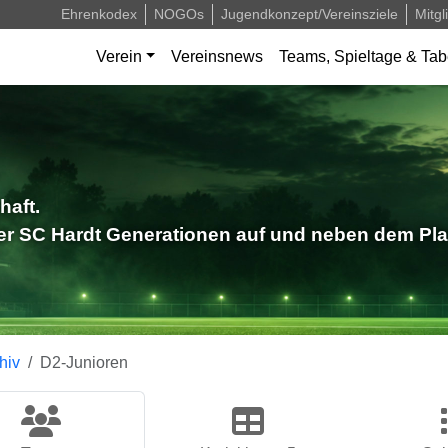
Ehrenkodex
NOGOs
Jugendkonzept/Vereinsziele
Mitgl
Verein
Vereinsnews
Teams, Spieltage & Tab
haft.
der SC Hardt Generationen auf und neben dem Pla
hiv
D2-Junioren