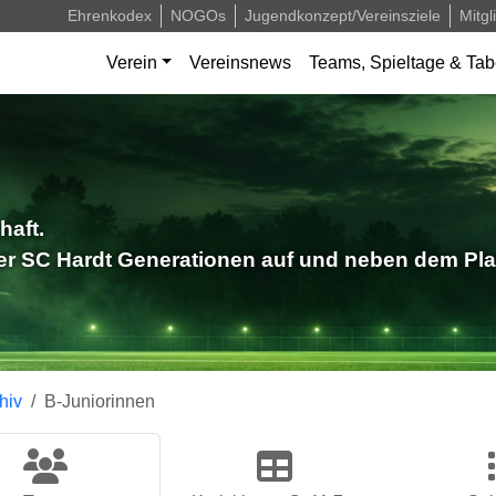
Ehrenkodex
NOGOs
Jugendkonzept/Vereinsziele
Mitgl
Verein
Vereinsnews
Teams, Spieltage & Tab
haft.
der SC Hardt Generationen auf und neben dem Pla
hiv
B-Juniorinnen