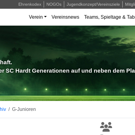
Ehrenkodex
NOGOs
Jugendkonzept/Vereinsziele
Mitgl
Verein
Vereinsnews
Teams, Spieltage & Tab
haft.
der SC Hardt Generationen auf und neben dem Pla
hiv
G-Junioren