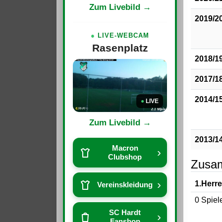
Zum Livebild →
2019/2
●
LIVE-WEBCAM
Rasenplatz
2018/1
2017/1
2014/1
●
LIVE
Zum Livebild →
2013/1
Macron
›
Clubshop
Zusa
›
1.Herr
Vereinskleidung
0 Spiel
SC Hardt
›
Fanshop