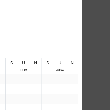
N
S
U
N
S
U
N
HEIM
AUSW