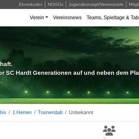
Ehrenkodex
NOGOs
Jugendkonzept/Vereinsziele
Mitgl
Verein
Vereinsnews
Teams, Spieltage & Tab
haft.
der SC Hardt Generationen auf und neben dem Pla
hiv
1.Herren
Trainerstab
Unbekannt