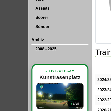
Assists
Scorer
Sünder
Archiv
2008 - 2025
Train
●
LIVE-WEBCAM
Kunstrasenplatz
2024/2
2023/2
2022/2
●
LIVE
2020/2