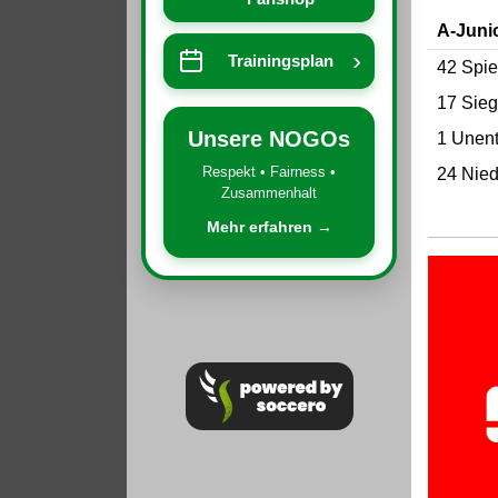
A-Juni
›
Trainingsplan
42 Spie
17 Sie
Unsere NOGOs
1 Unen
Respekt • Fairness •
24 Nied
Zusammenhalt
Mehr erfahren →