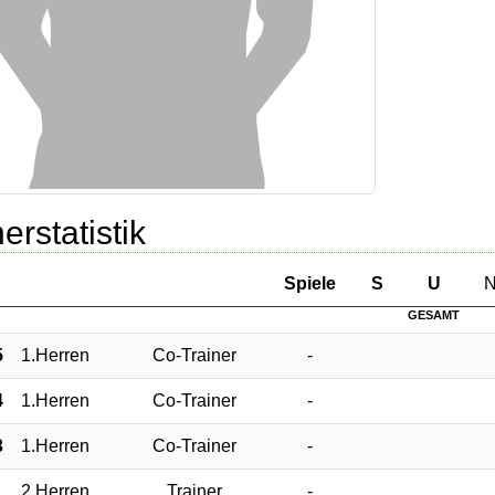
erstatistik
Sp
iele
S
U
GESAMT
5
1.Herren
Co-Trainer
-
4
1.Herren
Co-Trainer
-
3
1.Herren
Co-Trainer
-
1
2.Herren
Trainer
-