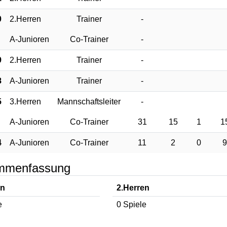
0
2.Herren
Trainer
-
A-Junioren
Co-Trainer
-
9
2.Herren
Trainer
-
8
A-Junioren
Trainer
-
5
3.Herren
Mannschaftsleiter
-
A-Junioren
Co-Trainer
31
15
1
1
4
A-Junioren
Co-Trainer
11
2
0
9
mmenfassung
en
2.Herren
e
0 Spiele