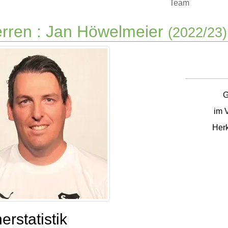
Team
rren :
Jan Höwelmeier
(2022/23)
G
im V
Herk
erstatistik