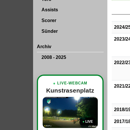
Assists
Scorer
2024/2
Sünder
2023/2
Archiv
2008 - 2025
2022/2
●
LIVE-WEBCAM
2021/2
Kunstrasenplatz
2018/1
2017/1
●
LIVE