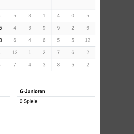
6
5
3
1
4
0
5
5
4
3
9
9
2
6
8
6
4
6
5
5
12
4
12
1
2
7
6
2
5
7
4
3
8
5
2
G-Junioren
0 Spiele