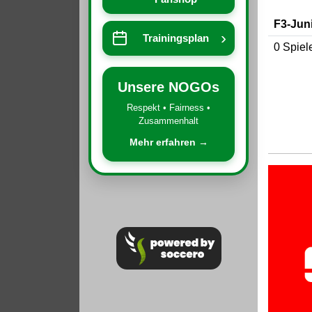
F3-Jun
›
Trainingsplan
0 Spiel
Unsere NOGOs
Respekt • Fairness •
Zusammenhalt
Mehr erfahren →