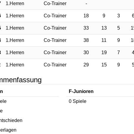
7
1.Herren
Co-Trainer
-
6
1.Herren
Co-Trainer
18
9
3
5
1.Herren
Co-Trainer
33
13
5
1
4
1.Herren
Co-Trainer
38
11
9
1
3
1.Herren
Co-Trainer
30
19
7
2
1.Herren
Co-Trainer
29
15
9
mmenfassung
en
F-Junioren
ele
0 Spiele
ge
ntschieden
erlagen