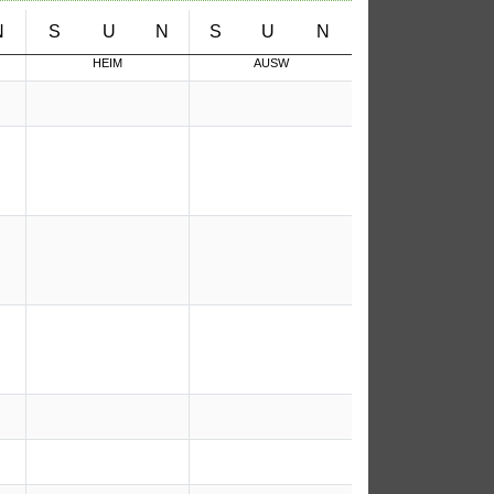
N
S
U
N
S
U
N
HEIM
AUSW