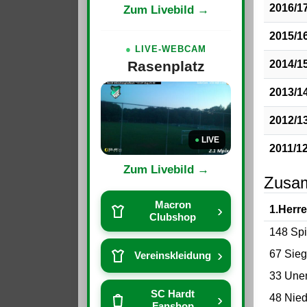
2016/1
Zum Livebild →
2015/1
●
LIVE-WEBCAM
2014/1
Rasenplatz
2013/1
2012/1
●
LIVE
2011/1
Zum Livebild →
Zusa
Macron
›
1.Herr
Clubshop
148 Spi
›
67 Sie
Vereinskleidung
33 Une
SC Hardt
›
48 Nied
Fanshop