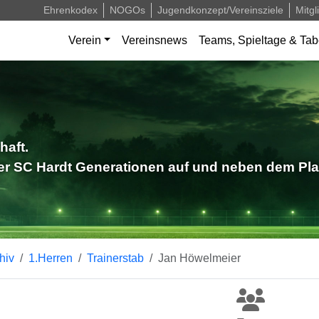
Ehrenkodex
NOGOs
Jugendkonzept/Vereinsziele
Mitgl
Verein
Vereinsnews
Teams, Spieltage & Tab
haft.
der SC Hardt Generationen auf und neben dem Pla
hiv
1.Herren
Trainerstab
Jan Höwelmeier