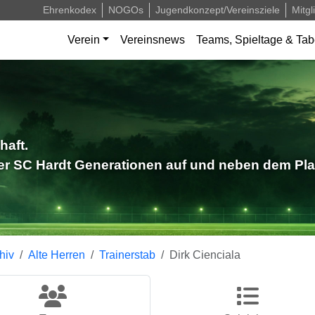
Ehrenkodex
NOGOs
Jugendkonzept/Vereinsziele
Mitgl
Verein
Vereinsnews
Teams, Spieltage & Tab
haft.
der SC Hardt Generationen auf und neben dem Pla
hiv
Alte Herren
Trainerstab
Dirk Cienciala