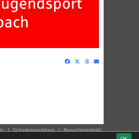
tz
Schadensmeldung
Besucherstatistik
OK