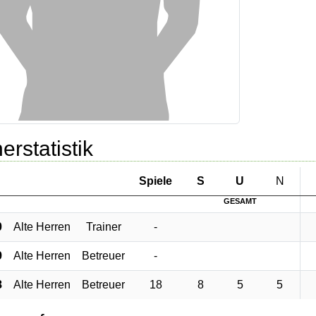
erstatistik
Sp
iele
S
U
N
GESAMT
0
Alte Herren
Trainer
-
9
Alte Herren
Betreuer
-
8
Alte Herren
Betreuer
18
8
5
5