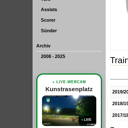
Assists
Scorer
Sünder
Archiv
2008 - 2025
Train
●
LIVE-WEBCAM
Kunstrasenplatz
2019/2
2018/1
2017/1
●
LIVE