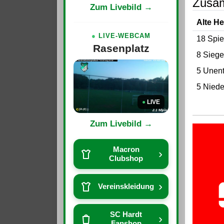
Zusa
Zum Livebild →
Alte He
●
LIVE-WEBCAM
18 Spie
Rasenplatz
8 Siege
5 Unen
5 Niede
●
LIVE
Zum Livebild →
Macron
›
Clubshop
›
Vereinskleidung
SC Hardt
›
Fanshop