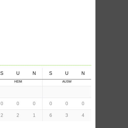
S
U
N
S
U
N
HEIM
AUSW
0
0
0
0
0
0
2
2
1
6
3
4