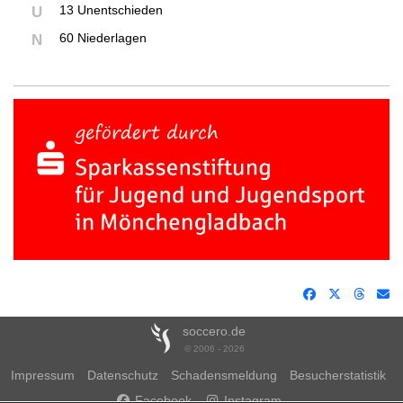
13 Unentschieden
U
60 Niederlagen
N
soccero.de
© 2006 - 2026
Impressum
Datenschutz
Schadensmeldung
Besucherstatistik
Facebook
Instagram