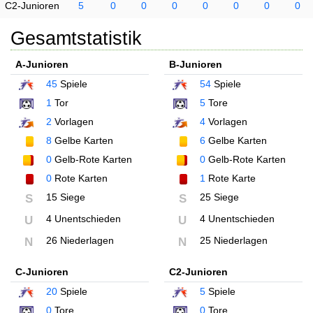
C2-Junioren
5
0
0
0
0
0
0
0
Gesamtstatistik
A-Junioren
B-Junioren
45
Spiele
54
Spiele
1
Tor
5
Tore
2
Vorlagen
4
Vorlagen
8
Gelbe Karten
6
Gelbe Karten
0
Gelb-Rote Karten
0
Gelb-Rote Karten
0
Rote Karten
1
Rote Karte
15 Siege
25 Siege
S
S
4 Unentschieden
4 Unentschieden
U
U
26 Niederlagen
25 Niederlagen
N
N
C-Junioren
C2-Junioren
20
Spiele
5
Spiele
0
Tore
0
Tore