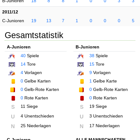
B-Junioren
18
8
8
1
0
0
3
3
2011/12
C-Junioren
19
13
7
1
0
0
0
5
Gesamtstatistik
A-Junioren
B-Junioren
40
Spiele
38
Spiele
14
Tore
15
Tore
4
Vorlagen
9
Vorlagen
0
Gelbe Karten
1
Gelbe Karte
0
Gelb-Rote Karten
0
Gelb-Rote Karten
0
Rote Karten
0
Rote Karten
11 Siege
19 Siege
S
S
4 Unentschieden
3 Unentschieden
U
U
25 Niederlagen
17 Niederlagen
N
N
C-Junioren
ALLE MANNSCHAFTEN