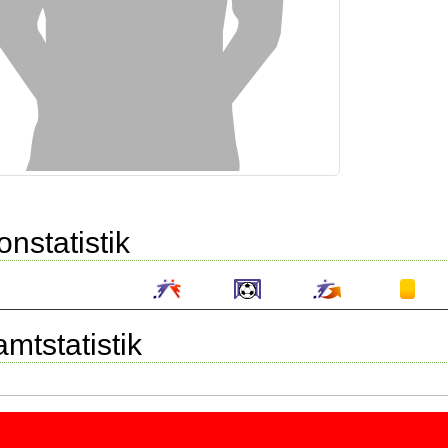
onstatistik
mtstatistik