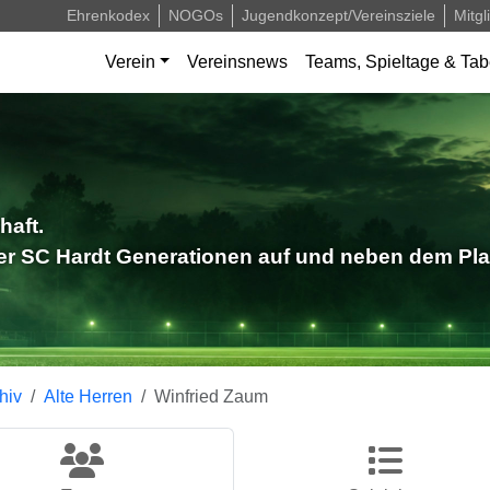
Ehrenkodex
NOGOs
Jugendkonzept/Vereinsziele
Mitgl
Verein
Vereinsnews
Teams, Spieltage & Tab
haft.
der SC Hardt Generationen auf und neben dem Pla
hiv
Alte Herren
Winfried Zaum