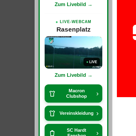
Zum Livebild →
●
LIVE-WEBCAM
Rasenplatz
●
LIVE
Zum Livebild →
Macron
›
Clubshop
›
Vereinskleidung
SC Hardt
›
Fanshop