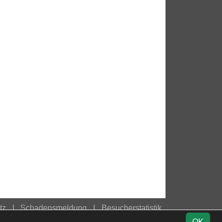
tz
Schadensmeldung
Besucherstatistik
OK