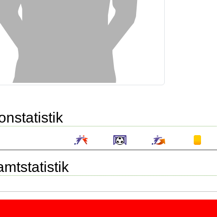
onstatistik
mtstatistik