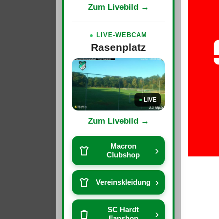
Zum Livebild →
●
LIVE-WEBCAM
Rasenplatz
●
LIVE
Zum Livebild →
Macron
›
Clubshop
›
Vereinskleidung
SC Hardt
›
Fanshop