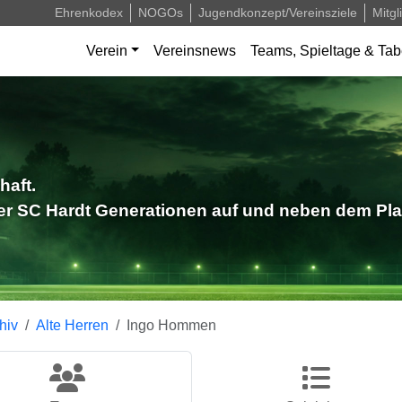
Ehrenkodex
NOGOs
Jugendkonzept/Vereinsziele
Mitgl
Verein
Vereinsnews
Teams, Spieltage & Tab
haft.
der SC Hardt Generationen auf und neben dem Pla
hiv
Alte Herren
Ingo Hommen