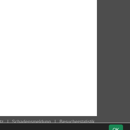
tz
Schadensmeldung
Besucherstatistik
OK