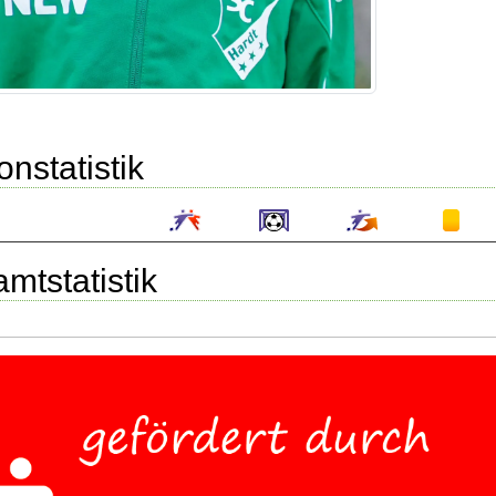
onstatistik
mtstatistik