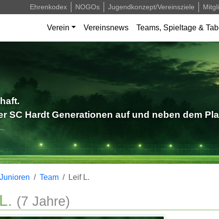
Ehrenkodex
NOGOs
Jugendkonzept/Vereinsziele
Mitgl
Verein
Vereinsnews
Teams, Spieltage & Tab
haft.
der SC Hardt Generationen auf und neben dem Pla
Junioren
Team
Leif L.
 L.
(7 Jahre)