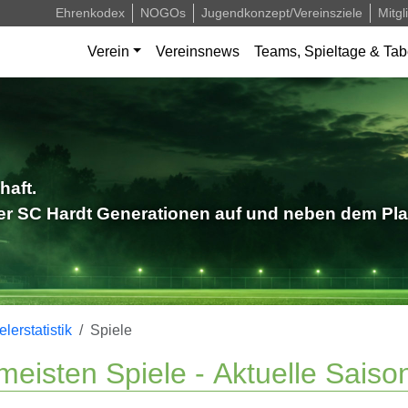
Ehrenkodex
NOGOs
Jugendkonzept/Vereinsziele
Mitgl
Verein
Vereinsnews
Teams, Spieltage & Tab
haft.
der SC Hardt Generationen auf und neben dem Pla
elerstatistik
Spiele
meisten Spiele -
Aktuelle Saiso