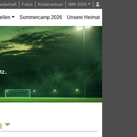
iedschaft
Fotos
Kinderschutz
WM 2026
ellen
Sommercamp 2026
Unsere Heimat
tz.
n