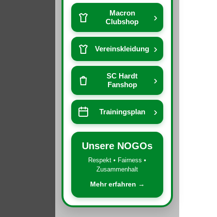
Macron
›
Clubshop
›
Vereinskleidung
SC Hardt
›
Fanshop
›
Trainingsplan
Unsere NOGOs
Respekt • Fairness •
Zusammenhalt
Mehr erfahren →