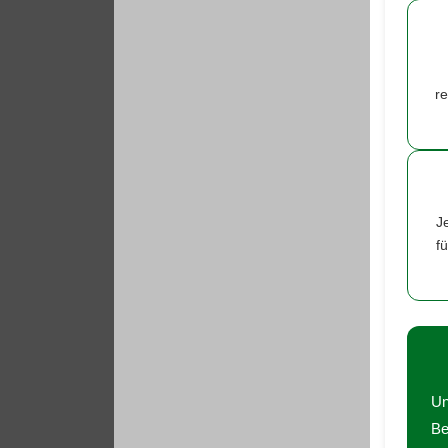
r
J
f
Un
Be