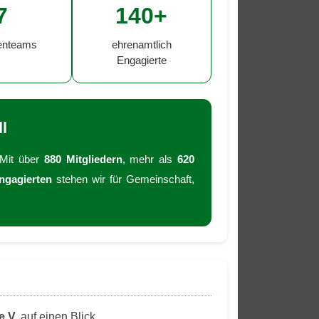
7
140+
enteams
ehrenamtlich
Engagierte
l
 Mit über
880 Mitgliedern
, mehr als
620
ngagierten
stehen wir für Gemeinschaft,
e.V.
auf einen Blick.