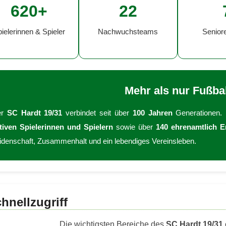
620+
22
ielerinnen & Spieler
Nachwuchsteams
Senior
Mehr als nur Fußbal
er
SC Hardt 19/31
verbindet seit über
100 Jahren
Generationen.
tiven Spielerinnen und Spielern
sowie über
140 ehrenamtlich E
idenschaft, Zusammenhalt und ein lebendiges Vereinsleben.
hnellzugriff
Die wichtigsten Bereiche des
SC Hardt 19/31 