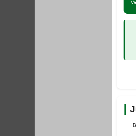
Ve
J
B