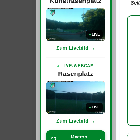
Kunstrasenplatz
Sei
●
LIVE
Zum Livebild →
●
LIVE-WEBCAM
Rasenplatz
●
LIVE
Zum Livebild →
Macron
›