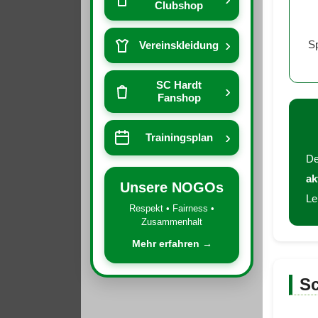
Clubshop
›
Sp
Vereinskleidung
SC Hardt
›
Fanshop
›
Trainingsplan
D
ak
Unsere NOGOs
Le
Respekt • Fairness •
Zusammenhalt
Mehr erfahren →
Sc