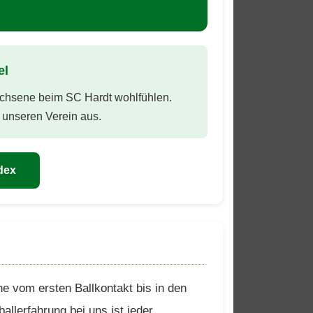
el
wachsene beim SC Hardt wohlfühlen.
unseren Verein aus.
dex
he vom ersten Ballkontakt bis in den
allerfahrung bei uns ist jeder