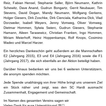
Reiz, Fabian Hensel, Stephanie Saller, Björn Neumann, Kathrin
Schewitz, Dave Anand, Gudrun Bongartz, Gerrit Neubauer, Tim
Stevens, David Dogan, Mandy Neumann, Wolfgang Gerkens,
Holger Giesers, Dirk Zoschke, Dirk Cienciala, Katharina Dick, Vlad
Dorzweiler, Isabell Weyers, Jenny Vomweg, Oliver Vomweg,
Dietmar Hommen, Sylwia Swierc, Gudrun Giesers, Stephanie
Hamann, Aileen Tarasewicz, Christian Franken, Ingo Hommen,
Miriam Meierhoff, Heinz Hoppenkamps, Rolf Knops, Cosimino
Madeo und Marcel Harzer.
Ein herzliches Dankeschön geht außerdem an die Mannschaften
E2 (Jahrgang 2015), E3 und E4 (Jahrgang 2016) sowie die F1
(Jahrgang 2017), die sich ebenfalls an der Aktion beteiligt haben.
Darüber hinaus bedanken wir uns bei 6 weiteren Unterstützern,
die anonym spenden möchten.
Jede Spende unabhängig von ihrer Höhe bringt uns unserem Ziel
ein Stück näher und zeigt, was den SC Hardt ausmacht
Zusammenhalt, Engagement und Gemeinschaft.
Im Namen des gesamten Vereins sagen wir
Vielen Dank für eure Unterstützung! 💚🤍