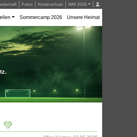
iedschaft
Fotos
Kinderschutz
WM 2026
ellen
Sommercamp 2026
Unsere Heimat
tz.
 💚