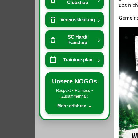
Clubshop
das nic
Gemeins
›
Vereinskleidung
SC Hardt
›
Fanshop
›
Trainingsplan
Unsere NOGOs
Respekt • Fairness •
Zusammenhalt
Mehr erfahren →