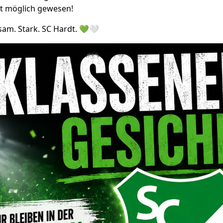
ht möglich gewesen!
am. Stark. SC Hardt. 💚🤍