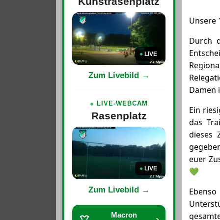
Kunstrasenplatz
Unsere 1
Durch d
Entsche
●
LIVE
Regional
Zum Livebild →
Relegat
Damen i
●
LIVE-WEBCAM
Ein rie
Rasenplatz
das Tra
dieses 
gegeben
euer Zu
●
LIVE
💚
Zum Livebild →
Ebenso
Unterst
Macron
gesamte
›