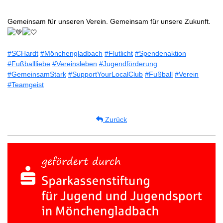
Gemeinsam für unseren Verein. Gemeinsam für unsere Zukunft.
#SCHardt
#Mönchengladbach
#Flutlicht
#Spendenaktion
#Fußballliebe
#Vereinsleben
#Jugendförderung
#GemeinsamStark
#SupportYourLocalClub
#Fußball
#Verein
#Teamgeist
Zurück