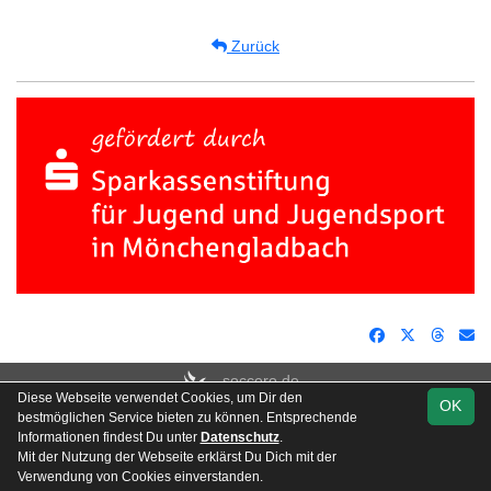
Zurück
soccero.de
Diese Webseite verwendet Cookies, um Dir den
© 2006 - 2026
OK
bestmöglichen Service bieten zu können. Entsprechende
Impressum
Datenschutz
Schadensmeldung
Besucherstatistik
Informationen findest Du unter
Datenschutz
.
Mit der Nutzung der Webseite erklärst Du Dich mit der
Facebook
Instagram
Verwendung von Cookies einverstanden.