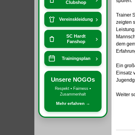
spüren.
Clubshop
Trainer 
›
Vereinskleidung
zeigten s
Leistung
SC Hardt
Mannscha
›
Fanshop
dem geme
Erfahrun
›
Trainingsplan
Ein groß
Einsatz 
Unsere NOGOs
Jugendge
Respekt • Fairness •
Zusammenhalt
Weiter s
Mehr erfahren →