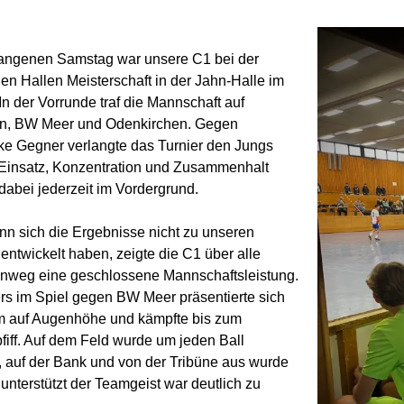
angenen Samstag war unsere C1 bei der
en Hallen Meisterschaft in der Jahn-Halle im
In der Vorrunde traf die Mannschaft auf
in, BW Meer und Odenkirchen. Gegen
rke Gegner verlangte das Turnier den Jungs
 Einsatz, Konzentration und Zusammenhalt
dabei jederzeit im Vordergrund.
n sich die Ergebnisse nicht zu unseren
entwickelt haben, zeigte die C1 über alle
inweg eine geschlossene Mannschaftsleistung.
s im Spiel gegen BW Meer präsentierte sich
m auf Augenhöhe und kämpfte bis zum
fiff. Auf dem Feld wurde um jeden Ball
t, auf der Bank und von der Tribüne aus wurde
 unterstützt der Teamgeist war deutlich zu