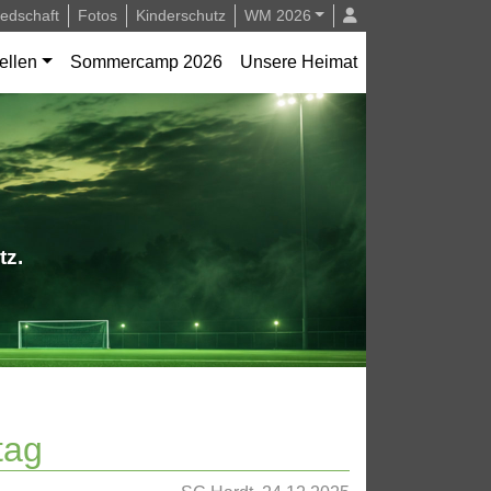
iedschaft
Fotos
Kinderschutz
WM 2026
ellen
Sommercamp 2026
Unsere Heimat
tz.
tag