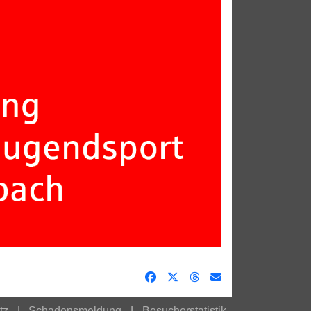
tz
Schadensmeldung
Besucherstatistik