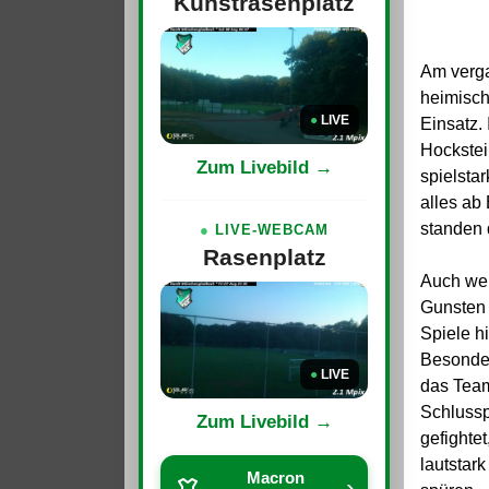
Kunstrasenplatz
Am verg
heimisch
●
LIVE
Einsatz. 
Hockste
Zum Livebild →
spielsta
alles ab
standen 
●
LIVE-WEBCAM
Rasenplatz
Auch wen
Gunsten 
Spiele h
Besonder
●
LIVE
das Tea
Schlussp
Zum Livebild →
gefighte
lautstark
Macron
›