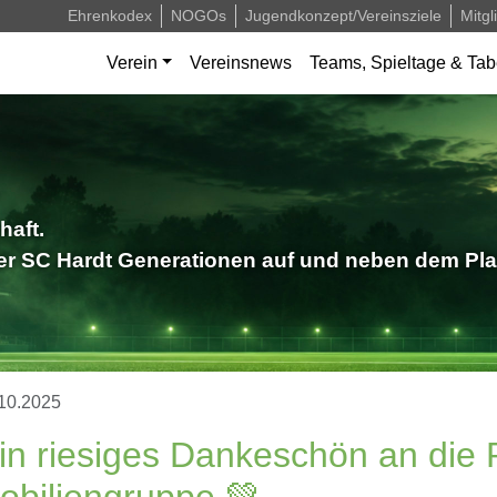
Ehrenkodex
NOGOs
Jugendkonzept/Vereinsziele
Mitgl
Verein
Vereinsnews
Teams, Spieltage & Tab
haft.
der SC Hardt Generationen auf und neben dem Pla
10.2025
in riesiges Dankeschön an die