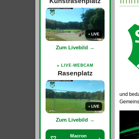
Immo
Kunstrasenplatz
●
LIVE
Zum Livebild →
●
LIVE-WEBCAM
Rasenplatz
und beda
Gemeinsa
●
LIVE
Zum Livebild →
Macron
›