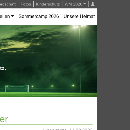
iedschaft
Fotos
Kinderschutz
WM 2026
ellen
Sommercamp 2026
Unsere Heimat
tz.
er