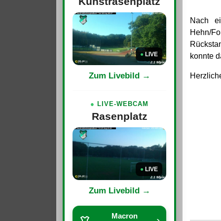
Kunstrasenplatz
Nach ei
Hehn/For
Rückstan
●
LIVE
konnte d
Zum Livebild →
Herzlich
●
LIVE-WEBCAM
Rasenplatz
●
LIVE
Zum Livebild →
Macron
›